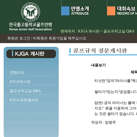
현재위치 : KJGA 게시판 > 골프규칙교실 Q&A
회원은 로그인 / 비회원은 회원가입을 해주십시오.
내용보기
제목
연맹소식
티샷전?공의?라이너를?목
KJGA게시판
골프규칙교실 Q&A
벌타가?있는지?궁금합니
KJGA 포토갤러리
답변) 공의 라이너는 볼에
지요? 펜을 이용하여 그어
는 것은 벌타가 없습니다.
작성자 : 임병무