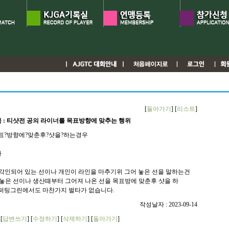
[
돌아가기
] [
리스트
]
 : 티샷전 공의 라이너를 목표방향에 맞추는 행위
표?방향에?맞춘후?샷을?하는경우
다
 각인되어 있는 선이나 개인이 라인을 마추기위 그어 놓은 선을 말하는건
놓은 선이나 생산때부터 그어져 나온 선을 목표방에 맞춘후 샷을 하
 퍼팅그린에서도 마찬가지 벌타가 없습니다.
작성날자 : 2023-09-14
[
답변쓰기
] [
수정하기
] [
삭제하기
] [
돌아가기
]