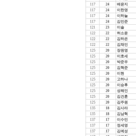
117
24
배윤지
117
24
이한영
117
24
이하늘
117
24
김민준
121
23
이솔
122
22
허소윤
122
22
김하은
122
22
김채민
125
20
장원영
125
20
이호세
125
20
박준우
125
20
김혁준
125
20
이현
125
20
고하나
125
20
이승후
125
20
성해인
125
20
김건훈
125
20
김주원
135
18
김사라
135
18
김남혁
137
17
이수민
137
17
정세영
137
17
김예성