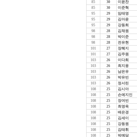
85
30
이윤찬
85
30
이준혁
95
29
임태영
95
29
김아윤
95
29
강동희
98
28
김채원
98
28
박이준
98
28
전유현
101
27
장혜지
101
27
김주원
103
26
이다희
103
26
최지웅
103
26
남은유
103
26
박유빈
103
26
정서린
108
25
김시아
108
25
손예지인
108
25
장여빈
108
25
최영욱
108
25
배은경
108
25
김세이
108
25
강동원
108
25
김태휘
108
25
박예담