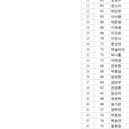
22
85
오현수
22
85
권소미
22
85
박진주
25
83
이사랑
26
80
박준원
26
80
이채원
26
80
이규은
29
79
이민서
30
75
윤상연
30
75
박실비아
32
73
박나훔
33
72
이태경
34
68
전유현
34
68
박효담
36
66
엄정현
37
64
김빈우
38
62
전경훈
38
62
임선아
40
60
유로하
40
60
송가은
42
57
양하연
43
54
박효린
43
54
백승연
45
53
용현정