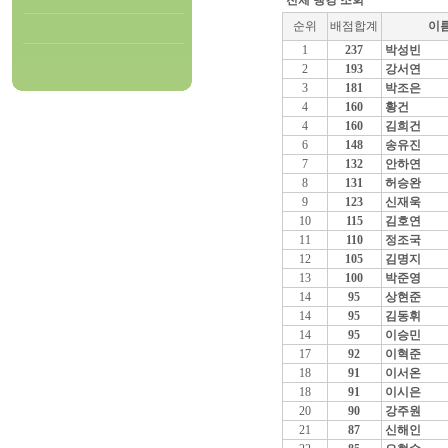
전체 랭킹 조회
순위
배점합계
이
1
237
박성빈
2
193
강서연
3
181
박조은
4
160
황건
4
160
김희건
6
148
송유진
7
132
안하연
8
131
허승완
9
123
신재욱
10
115
김호연
11
110
정조국
12
105
김명지
13
100
박준영
14
95
상현준
14
95
김동휘
14
95
이승민
17
92
이혁준
18
91
이서온
18
91
이시은
20
90
강주원
21
87
신해인