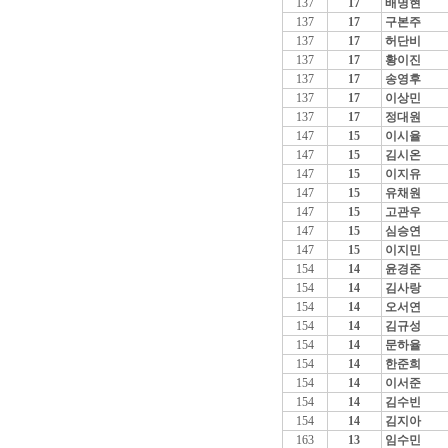
137
17
배명현
137
17
구본주
137
17
허단비
137
17
황이진
137
17
송영후
137
17
이상민
137
17
정대원
147
15
이시율
147
15
김시온
147
15
이지유
147
15
유채원
147
15
고관우
147
15
심승연
147
15
이지민
154
14
윤경준
154
14
김사랑
154
14
오서연
154
14
김규성
154
14
문하율
154
14
한준희
154
14
이서준
154
14
김수빈
154
14
김지아
163
13
임수민