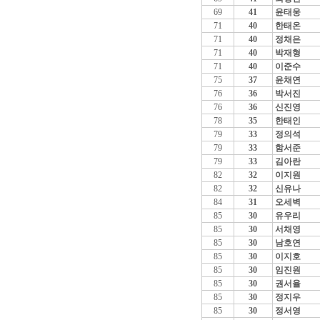
69
41
윤태웅
71
40
한태온
71
40
정채은
71
40
박재형
71
40
이준수
75
37
윤채연
76
36
박서진
76
36
신진영
78
35
한태인
79
33
정의석
79
33
함서준
79
33
김아란
82
32
이지원
82
32
신유나
84
31
오세벽
85
30
유우리
85
30
서채영
85
30
남호연
85
30
이지호
85
30
임진원
85
30
권서율
85
30
정지우
85
30
정서영