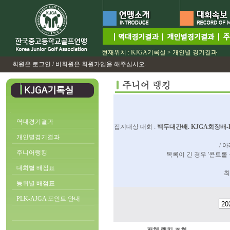
현재위치 : KJGA기록실 > 개인별 경기결과
회원은 로그인 / 비회원은 회원가입을 해주십시오.
역대경기결과
집계대상 대회 :
백두대간배. KJGA회장배-
개인별경기결과
/ 
주니어랭킹
목록이 긴 경우 '콘트롤 
대회별 배점표
최
등위별 배점표
PLK-AJGA 포인트 안내