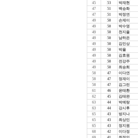
45
53
박재현
47
51
백승화
47
51
박정연
49
50
손제이
49
50
박수영
49
50
천지율
49
50
남하은
49
50
김민상
49
50
박율
49
50
김효원
49
50
전강주
49
50
최승희
58
47
이다연
58
47
정재이
58
47
김그린
61
46
윤태환
62
45
김태완
63
44
박예랑
63
44
강시후
65
43
방지나
65
43
최상민
65
43
정지원
68
42
이다정
69
41
최정인