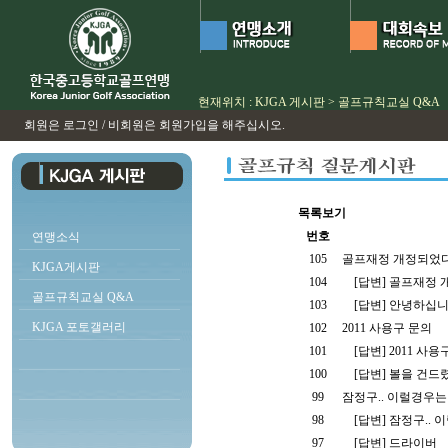
현재위치 : KJGA 게시판 > 골프규칙교실 Q&A
회원은 로그인 / 비회원은 회원가입을 해주십시오.
목록보기
번호
연맹소식
105
골프재정 개정되었다던
KJGA게시판
104
[답변]
골프재정 개
골프규칙교실 Q&A
103
[답변]
안녕하십니
KJGA 포토갤러리
102
2011 사용구 문의
101
[답변]
2011 사용
100
[답변]
볼을 건드렸을
99
잠정구.. 이럴경우
98
[답변]
잠정구.. 
97
[답변]
드라이버